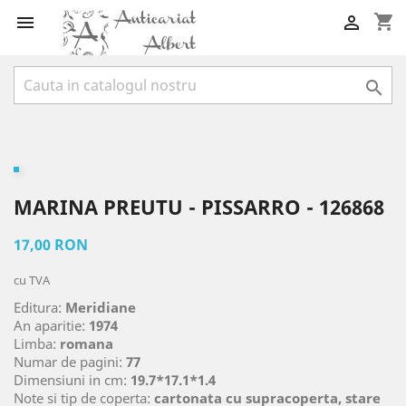
shopping_cart



MARINA PREUTU - PISSARRO - 126868
17,00 RON
cu TVA
Editura:
Meridiane
An aparitie:
1974
Limba:
romana
Numar de pagini:
77
Dimensiuni in cm:
19.7*17.1*1.4
Note si tip de coperta:
cartonata cu supracoperta, stare