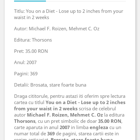
Titlu: You on a Diet - Lose up to 2 inches from your
waist in 2 weeks
Autor: Michael F. Roizen, Mehmet C. Oz
Editura: Thorsons
Pret: 35.00 RON
Anul: 2007
Pagini: 369
Detalii: Brosata, stare foarte buna
Draga cititorule, pentru astazi iti oferim spre lectura
cartea cu titlul
You on a Diet - Lose up to 2 inches
from your waist in 2 weeks
scrisa de celebrul
autor
Michael F. Roizen, Mehmet C. Oz
la editura
Thorsons
, cu un pret simbolic de doar
35.00 RON
,
carte aparuta in anul
2007
in limba
engleza
cu un
numar total de
369
de pagini, starea cartii este in
regim anticariat,
Brosata, stare foarte buna
.