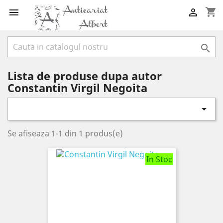
shopping_cart



Lista de produse dupa autor
Constantin Virgil Negoita

Se afiseaza 1-1 din 1 produs(e)
In Stoc