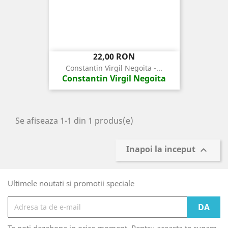
Pret
22,00 RON
Constantin Virgil Negoita -...
Constantin Virgil Negoita
Se afiseaza 1-1 din 1 produs(e)
Inapoi la inceput

Ultimele noutati si promotii speciale
Te poti dezabona in orice moment. Pentru aceasta te rugam