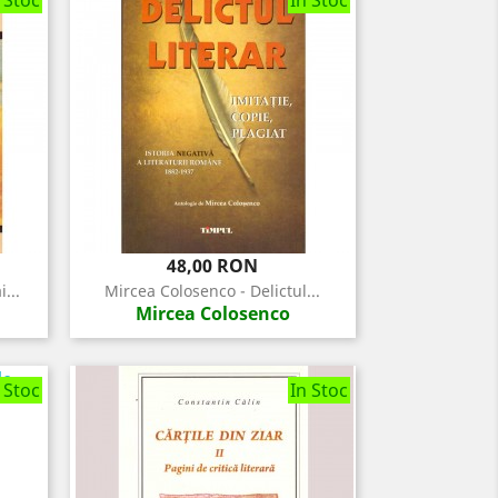
 Stoc
In Stoc
Pret
48,00 RON
...
Mircea Colosenco - Delictul...
Mircea Colosenco
 Stoc
In Stoc