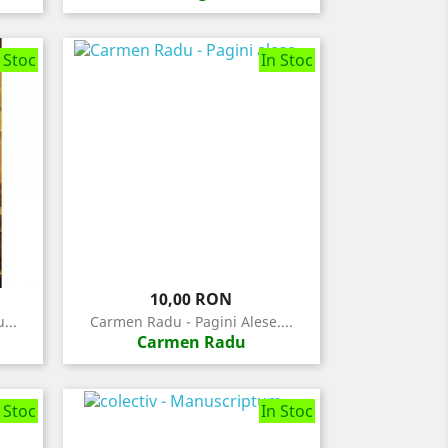
 Stoc
In Stoc
Pret
10,00 RON
...
Carmen Radu - Pagini Alese....
Carmen Radu
 Stoc
In Stoc