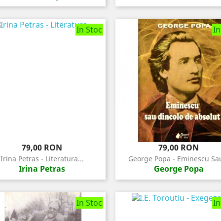
In Stoc
In
Pret
Pret
79,00 RON
79,00 RON
Irina Petras - Literatura...
George Popa - Eminescu Sau
Irina Petras
George Popa
In Stoc
In