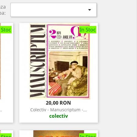
aza

pa:
 Stoc
In Stoc
Pret
20,00 RON
.
Colectiv - Manuscriptum -...
colectiv