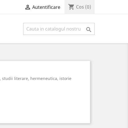
shopping_cart

Cos
(0)
Autentificare

 studii literare, hermeneutica, istorie