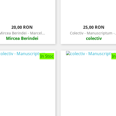
Pret
Pret
20,00 RON
25,00 RON
Mircea Berindei - Marcel...
Colectiv - Manuscriptum -..
Mircea Berindei
colectiv
In Stoc
In