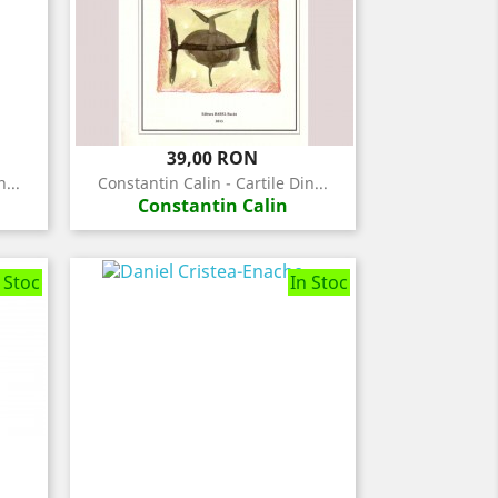
Pret
39,00 RON
...
Constantin Calin - Cartile Din...
Constantin Calin
 Stoc
In Stoc