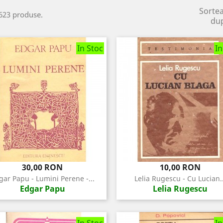
Sorte
623 produse.
du
In Stoc
In
Pret
Pret
30,00 RON
10,00 RON
gar Papu - Lumini Perene -...
Lelia Rugescu - Cu Lucian..
Edgar Papu
Lelia Rugescu