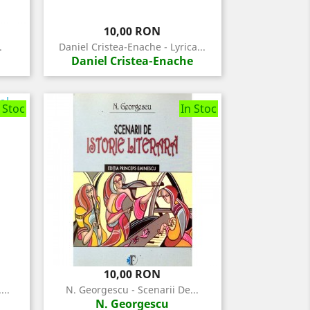
Pret
10,00 RON
.
Daniel Cristea-Enache - Lyrica...
Daniel Cristea-Enache
 Stoc
In Stoc
Pret
10,00 RON
...
N. Georgescu - Scenarii De...
N. Georgescu