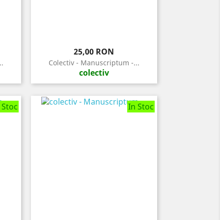
Pret
25,00 RON
.
Colectiv - Manuscriptum -...
colectiv
 Stoc
In Stoc