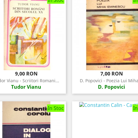
In Stoc
In
Pret
Pret
9,00 RON
7,00 RON
or Vianu - Scriitori Romani...
D. Popovici - Poezia Lui Mihai
Tudor Vianu
D. Popovici
In Stoc
In