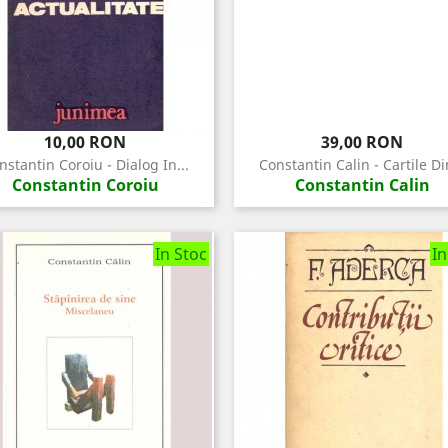
Pret
Pret
10,00 RON
39,00 RON
nstantin Coroiu - Dialog In...
Constantin Calin - Cartile Din
Constantin Coroiu
Constantin Calin
In Stoc
In