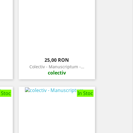
Pret
25,00 RON
Colectiv - Manuscriptum -...
colectiv
 Stoc
In Stoc