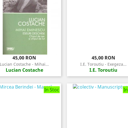
Pret
Pret
45,00 RON
45,00 RON
Lucian Costache - Mihai...
I.E. Toroutiu - Exegeza...
Lucian Costache
I.E. Toroutiu
In Stoc
In