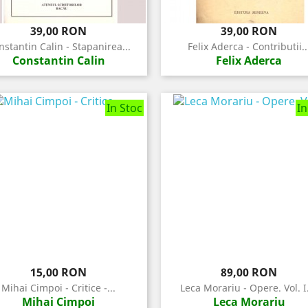
Pret
Pret
39,00 RON
39,00 RON
nstantin Calin - Stapanirea...
Felix Aderca - Contributii..
Constantin Calin
Felix Aderca
In Stoc
In
Pret
Pret
15,00 RON
89,00 RON
Mihai Cimpoi - Critice -...
Leca Morariu - Opere. Vol. I.
Mihai Cimpoi
Leca Morariu