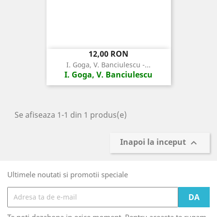
Pret
12,00 RON
I. Goga, V. Banciulescu -...
I. Goga, V. Banciulescu
Se afiseaza 1-1 din 1 produs(e)
Inapoi la inceput

Ultimele noutati si promotii speciale
Te poti dezabona in orice moment. Pentru aceasta te rugam