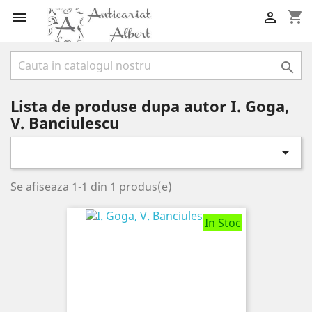
shopping_cart



Lista de produse dupa autor I. Goga,
V. Banciulescu

Se afiseaza 1-1 din 1 produs(e)
In Stoc