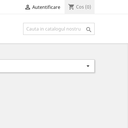
shopping_cart

Cos
(0)
Autentificare

