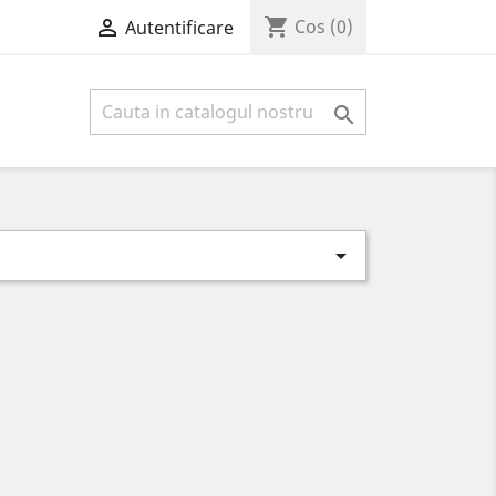
shopping_cart

Cos
(0)
Autentificare

