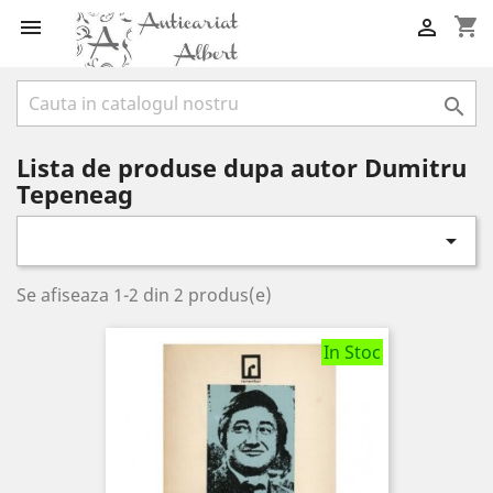
shopping_cart



Lista de produse dupa autor Dumitru
Tepeneag

Se afiseaza 1-2 din 2 produs(e)
In Stoc