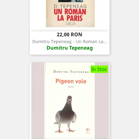
Pret
22,00 RON
Dumitru Tepeneag - Un Roman La...
Dumitru Tepeneag
In Stoc