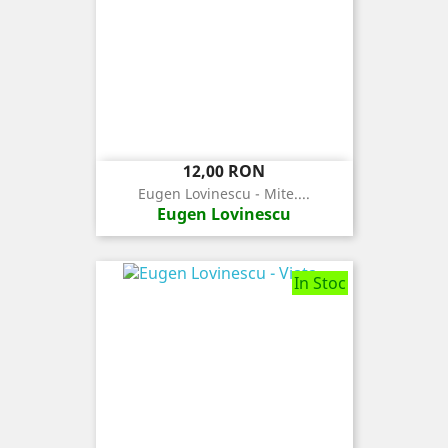
Pret
12,00 RON
Eugen Lovinescu - Mite....
Eugen Lovinescu
In Stoc