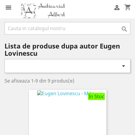
shopping_cart



Lista de produse dupa autor Eugen
Lovinescu

Se afiseaza 1-9 din 9 produs(e)
In Stoc