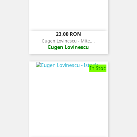
Pret
23,00 RON
Eugen Lovinescu - Mite....
Eugen Lovinescu
In Stoc