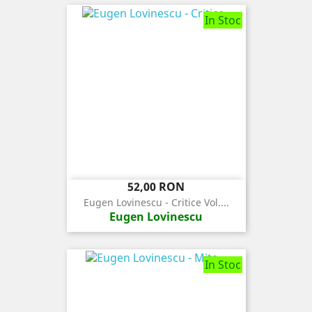
In Stoc
Pret
52,00 RON
Eugen Lovinescu - Critice Vol....
Eugen Lovinescu
In Stoc