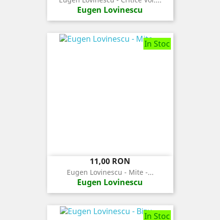
Eugen Lovinescu
In Stoc
Pret
11,00 RON
Eugen Lovinescu - Mite -...
Eugen Lovinescu
In Stoc