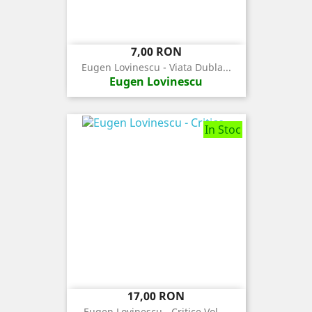
Pret
7,00 RON
Eugen Lovinescu - Viata Dubla...
Eugen Lovinescu
In Stoc
Pret
17,00 RON
Eugen Lovinescu - Critice Vol....