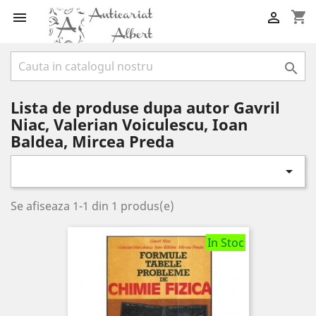
shopping_cart



Lista de produse dupa autor Gavril
Niac, Valerian Voiculescu, Ioan
Baldea, Mircea Preda

Se afiseaza 1-1 din 1 produs(e)
In Stoc