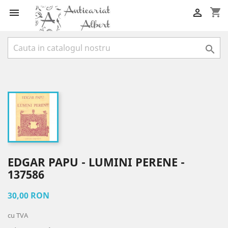
shopping_cart



EDGAR PAPU - LUMINI PERENE -
137586
30,00 RON
cu TVA