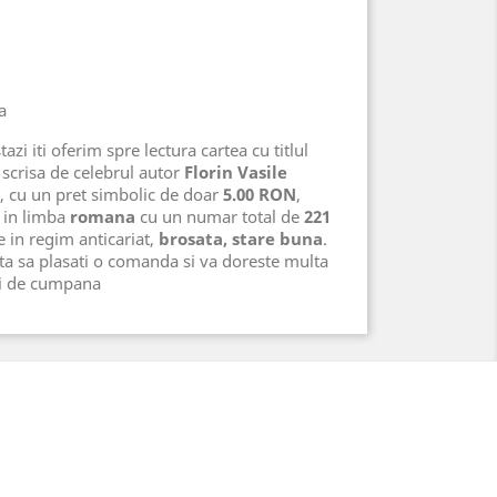
a
azi iti oferim spre lectura cartea cu titlul
scrisa de celebrul autor
Florin Vasile
, cu un pret simbolic de doar
5.00 RON
,
in limba
romana
cu un numar total de
221
te in regim anticariat,
brosata, stare buna
.
ta sa plasati o comanda si va doreste multa
ri de cumpana