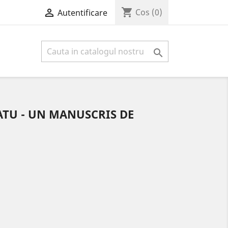
shopping_cart

Cos
(0)
Autentificare

ATU - UN MANUSCRIS DE
1