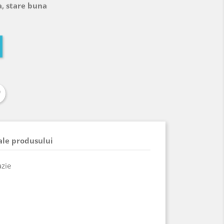
a, stare buna
 ale produsului
azie