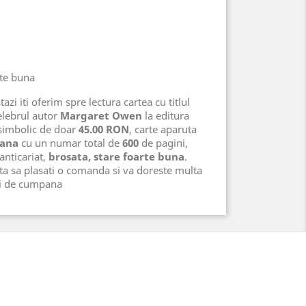
rte buna
azi iti oferim spre lectura cartea cu titlul
elebrul autor
Margaret Owen
la editura
 simbolic de doar
45.00 RON
, carte aparuta
ana
cu un numar total de
600
de pagini,
 anticariat,
brosata, stare foarte buna
.
ta sa plasati o comanda si va doreste multa
ri de cumpana