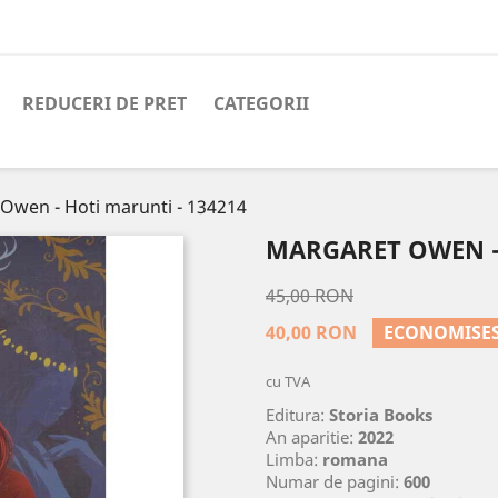
REDUCERI DE PRET
CATEGORII
Owen - Hoti marunti - 134214
MARGARET OWEN - 
45,00 RON
40,00 RON
ECONOMISES
cu TVA
Editura:
Storia Books
An aparitie:
2022
Limba:
romana
Numar de pagini:
600