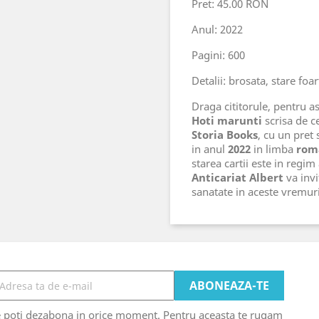
Pret: 45.00 RON
Anul: 2022
Pagini: 600
Detalii: brosata, stare foa
Draga cititorule, pentru ast
Hoti marunti
scrisa de c
Storia Books
, cu un pret
in anul
2022
in limba
rom
starea cartii este in regim
Anticariat Albert
va invi
sanatate in aceste vremu
e poti dezabona in orice moment. Pentru aceasta te rugam