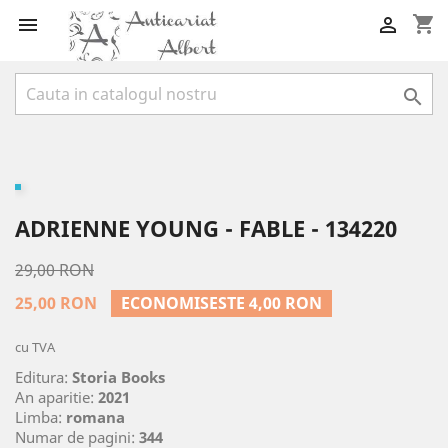
shopping_cart



ADRIENNE YOUNG - FABLE - 134220
29,00 RON
25,00 RON
ECONOMISESTE 4,00 RON
cu TVA
Editura:
Storia Books
An aparitie:
2021
Limba:
romana
Numar de pagini:
344