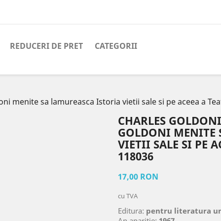
REDUCERI DE PRET
CATEGORII
 menite sa lamureasca Istoria vietii sale si pe aceea a Tea
CHARLES GOLDONI
GOLDONI MENITE 
VIETII SALE SI PE 
118036
17,00 RON
cu TVA
Editura:
pentru literatura u
An aparitie:
1967