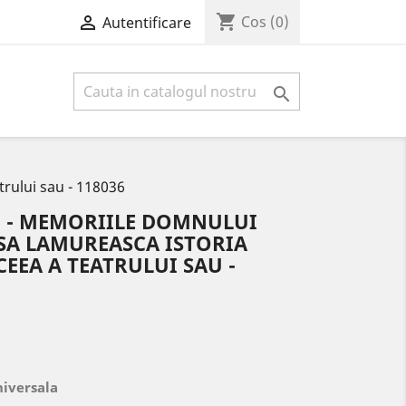
shopping_cart

Cos
(0)
Autentificare

trului sau - 118036
 - MEMORIILE DOMNULUI
SA LAMUREASCA ISTORIA
ACEEA A TEATRULUI SAU -
niversala