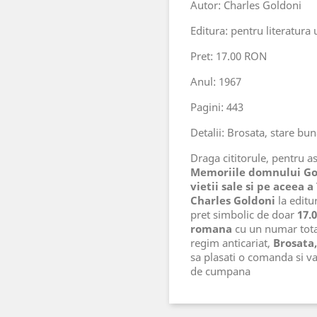
Autor: Charles Goldoni
Editura: pentru literatura 
Pret: 17.00 RON
Anul: 1967
Pagini: 443
Detalii: Brosata, stare bu
Draga cititorule, pentru ast
Memoriile domnului Gol
vietii sale si pe aceea a
Charles Goldoni
la editu
pret simbolic de doar
17.
romana
cu un numar tot
regim anticariat,
Brosata
sa plasati o comanda si v
de cumpana