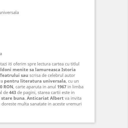
universala
na
azi iti oferim spre lectura cartea cu titlul
doni menite sa lamureasca Istoria
 Teatrului sau
scrisa de celebrul autor
ra
pentru literatura universala
, cu un
00 RON
, carte aparuta in anul
1967
in limba
al de
443
de pagini, starea cartii este in
, stare buna
.
Anticariat Albert
va invita
a doreste multa sanatate in aceste vremuri