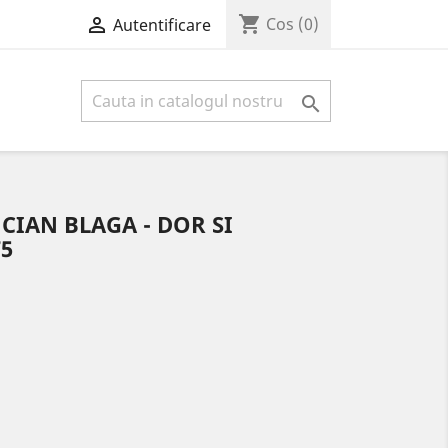
shopping_cart

Cos
(0)
Autentificare

CIAN BLAGA - DOR SI
75