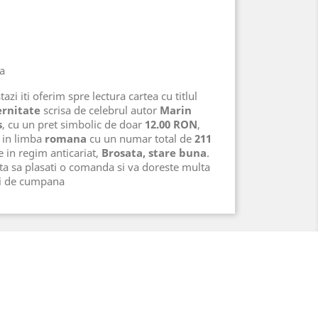
na
azi iti oferim spre lectura cartea cu titlul
ernitate
scrisa de celebrul autor
Marin
s
, cu un pret simbolic de doar
12.00 RON
,
in limba
romana
cu un numar total de
211
te in regim anticariat,
Brosata, stare buna
.
ta sa plasati o comanda si va doreste multa
ri de cumpana