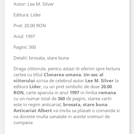
Autor: Lee M. Silver
Editura: Lider
Pret: 20.00 RON
Anul: 1997
Pagini: 360
Detalii: brosata, stare buna
Draga cititorule, pentru astazi iti oferim spre lectura
cartea cu titlul
Clonarea umana. Un soc al
viitorului
scrisa de celebrul autor
Lee M. Silver
la
editura
Lider
, cu un pret simbolic de doar
20.00
RON
, carte aparuta in anul
1997
in limba
romana
cu un numar total de
360
de pagini, starea cartii
este in regim anticariat,
brosata, stare buna
.
Anticariat Albert
va invita sa plasati o comanda si
va doreste multa sanatate in aceste vremuri de
cumpana