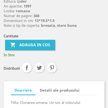
Editura:
Lider
An aparitie:
1997
Limba:
romana
Numar de pagini:
360
Dimensiuni in cm:
13*19.5*1.5
Note si tip de coperta:
brosata, stare buna
Cantitate

ADAUGA IN COS
In Stoc
Distribuiti
Descriere
Detalii ale produsului
Titlu: Clonarea umana. Un soc al viitorului