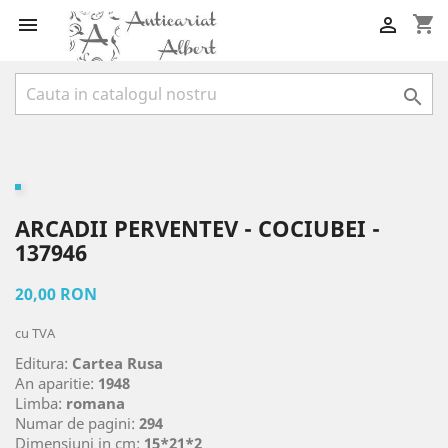
shopping_cart



ARCADII PERVENTEV - COCIUBEI -
137946
20,00 RON
cu TVA
Editura:
Cartea Rusa
An aparitie:
1948
Limba:
romana
Numar de pagini:
294
Dimensiuni in cm:
15*21*2