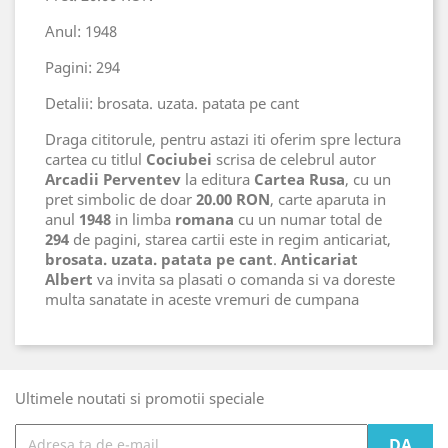
Anul: 1948
Pagini: 294
Detalii: brosata. uzata. patata pe cant
Draga cititorule, pentru astazi iti oferim spre lectura
cartea cu titlul
Cociubei
scrisa de celebrul autor
Arcadii Perventev
la editura
Cartea Rusa
, cu un
pret simbolic de doar
20.00 RON
, carte aparuta in
anul
1948
in limba
romana
cu un numar total de
294
de pagini, starea cartii este in regim anticariat,
brosata. uzata. patata pe cant
.
Anticariat
Albert
va invita sa plasati o comanda si va doreste
multa sanatate in aceste vremuri de cumpana
Ultimele noutati si promotii speciale