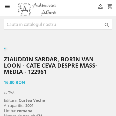
shopping_cart



ZIAUDDIN SARDAR, BORIN VAN
LOON - CATE CEVA DESPRE MASS-
MEDIA - 122961
16,00 RON
cu TVA
Editura:
Curtea Veche
An aparitie:
2001
Limba:
romana
Numar de pagini:
174