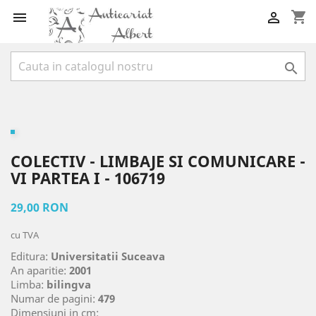
shopping_cart



COLECTIV - LIMBAJE SI COMUNICARE -
VI PARTEA I - 106719
29,00 RON
cu TVA
Editura:
Universitatii Suceava
An aparitie:
2001
Limba:
bilingva
Numar de pagini:
479
Dimensiuni in cm: