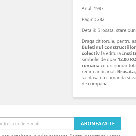
Anul: 1987
Pagini: 282
Detalii: Brosata, stare bu
Draga cititorule, pentru ast
Buletinul constructiilor 
colectiv
la editura
Instit
simbolic de doar
12.00 R
romana
cu un numar tot
regim anticariat,
Brosata
sa plasati o comanda si v
de cumpana