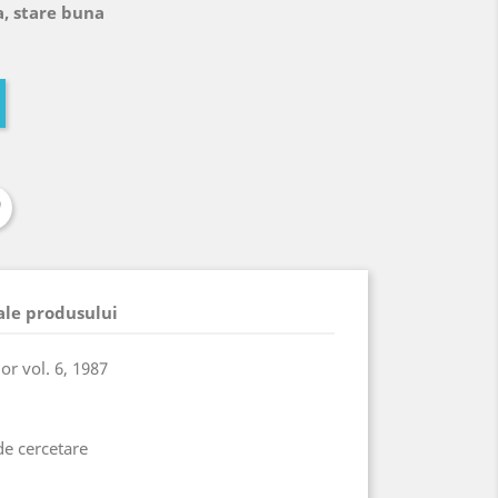
a, stare buna
 ale produsului
lor vol. 6, 1987
 de cercetare