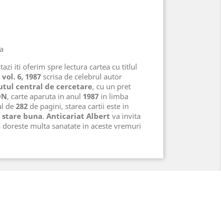
na
azi iti oferim spre lectura cartea cu titlul
vol. 6, 1987
scrisa de celebrul autor
utul central de cercetare
, cu un pret
ON
, carte aparuta in anul
1987
in limba
al de
282
de pagini, starea cartii este in
, stare buna
.
Anticariat Albert
va invita
a doreste multa sanatate in aceste vremuri