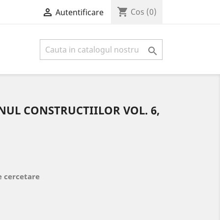
shopping_cart

Cos
(0)
Autentificare

INUL CONSTRUCTIILOR VOL. 6,
e cercetare