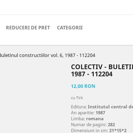
REDUCERI DE PRET
CATEGORII
 Buletinul constructiilor vol. 6, 1987 - 112204
COLECTIV - BULET
1987 - 112204
12,00 RON
cu TVA
Editura:
Institutul central d
An aparitie:
1987
Limba:
romana
Numar de pagini:
282
Dimensiuni in cm:
21*15*2