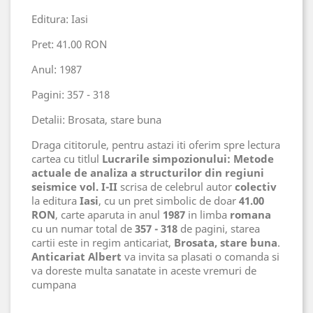
Editura: Iasi
Pret: 41.00 RON
Anul: 1987
Pagini: 357 - 318
Detalii: Brosata, stare buna
Draga cititorule, pentru astazi iti oferim spre lectura
cartea cu titlul
Lucrarile simpozionului: Metode
actuale de analiza a structurilor din regiuni
seismice vol. I-II
scrisa de celebrul autor
colectiv
la editura
Iasi
, cu un pret simbolic de doar
41.00
RON
, carte aparuta in anul
1987
in limba
romana
cu un numar total de
357 - 318
de pagini, starea
cartii este in regim anticariat,
Brosata, stare buna
.
Anticariat Albert
va invita sa plasati o comanda si
va doreste multa sanatate in aceste vremuri de
cumpana