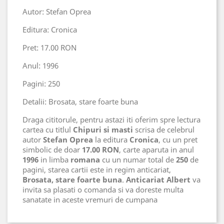
Autor: Stefan Oprea
Editura: Cronica
Pret: 17.00 RON
Anul: 1996
Pagini: 250
Detalii: Brosata, stare foarte buna
Draga cititorule, pentru astazi iti oferim spre lectura
cartea cu titlul
Chipuri si masti
scrisa de celebrul
autor
Stefan Oprea
la editura
Cronica
, cu un pret
simbolic de doar
17.00 RON
, carte aparuta in anul
1996
in limba
romana
cu un numar total de
250
de
pagini, starea cartii este in regim anticariat,
Brosata, stare foarte buna
.
Anticariat Albert
va
invita sa plasati o comanda si va doreste multa
sanatate in aceste vremuri de cumpana