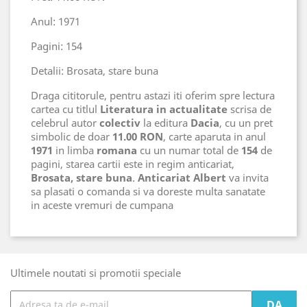
Anul: 1971
Pagini: 154
Detalii: Brosata, stare buna
Draga cititorule, pentru astazi iti oferim spre lectura
cartea cu titlul
Literatura in actualitate
scrisa de
celebrul autor
colectiv
la editura
Dacia
, cu un pret
simbolic de doar
11.00 RON
, carte aparuta in anul
1971
in limba
romana
cu un numar total de
154
de
pagini, starea cartii este in regim anticariat,
Brosata, stare buna
.
Anticariat Albert
va invita
sa plasati o comanda si va doreste multa sanatate
in aceste vremuri de cumpana
Ultimele noutati si promotii speciale