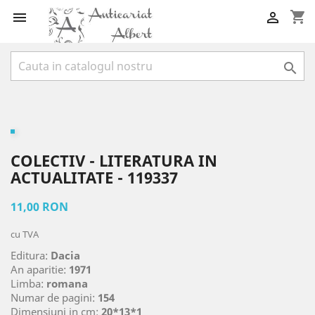
shopping_cart



COLECTIV - LITERATURA IN
ACTUALITATE - 119337
11,00 RON
cu TVA
Editura:
Dacia
An aparitie:
1971
Limba:
romana
Numar de pagini:
154
Dimensiuni in cm:
20*13*1