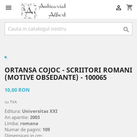
shopping_cart



ORTANSA COJOC - SCRIITORI ROMANI
(MOTIVE OBSEDANTE) - 100065
10,00 RON
cu TVA
Editura:
Universitas XXI
An aparitie:
2003
Limba:
romana
Numar de pagini:
109
Dimensiuni in cm: