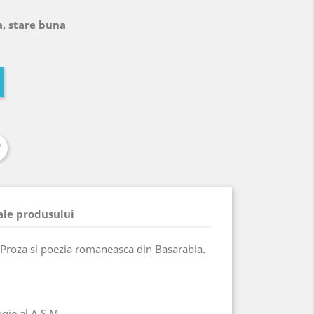
1
a, stare buna
 ale produsului
c. Proza si poezia romaneasca din Basarabia.
logie al A.S.M