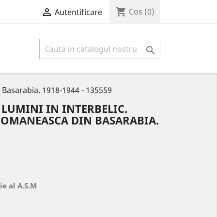
shopping_cart

Cos
(0)
Autentificare

n Basarabia. 1918-1944 - 135559
 LUMINI IN INTERBELIC.
 ROMANEASCA DIN BASARABIA.
ie al A.S.M