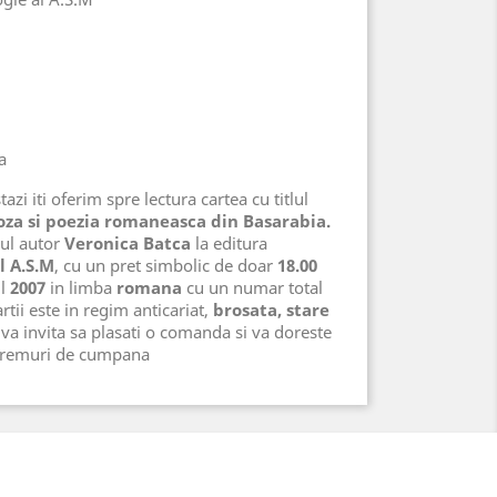
a
azi iti oferim spre lectura cartea cu titlul
roza si poezia romaneasca din Basarabia.
rul autor
Veronica Batca
la editura
l A.S.M
, cu un pret simbolic de doar
18.00
ul
2007
in limba
romana
cu un numar total
rtii este in regim anticariat,
brosata, stare
va invita sa plasati o comanda si va doreste
 vremuri de cumpana