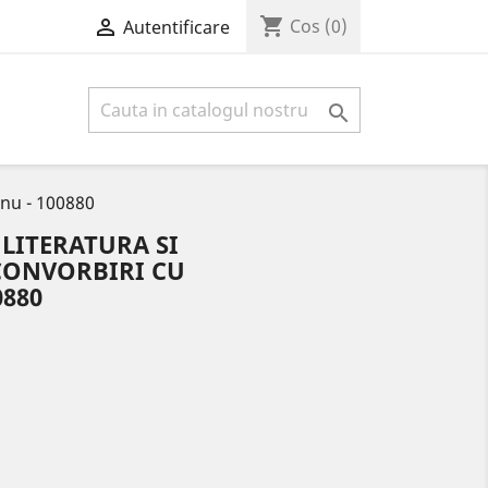
shopping_cart

Cos
(0)
Autentificare

anu - 100880
LITERATURA SI
CONVORBIRI CU
0880