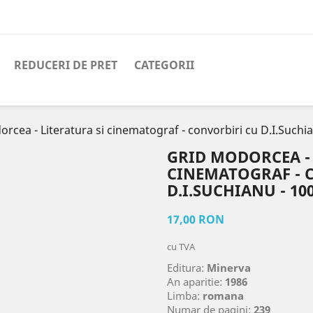
REDUCERI DE PRET
CATEGORII
rcea - Literatura si cinematograf - convorbiri cu D.I.Suchi
GRID MODORCEA - 
CINEMATOGRAF - 
D.I.SUCHIANU - 10
17,00 RON
cu TVA
Editura:
Minerva
An aparitie:
1986
Limba:
romana
Numar de pagini:
239