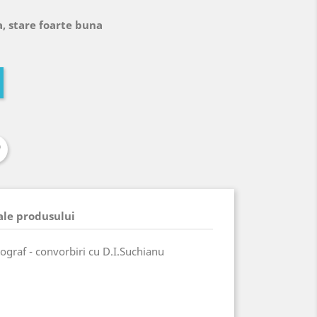
, stare foarte buna
 ale produsului
tograf - convorbiri cu D.I.Suchianu