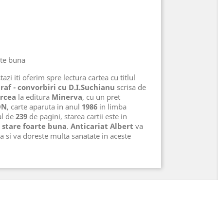
rte buna
azi iti oferim spre lectura cartea cu titlul
raf - convorbiri cu D.I.Suchianu
scrisa de
rcea
la editura
Minerva
, cu un pret
ON
, carte aparuta in anul
1986
in limba
al de
239
de pagini, starea cartii este in
 stare foarte buna
.
Anticariat Albert
va
a si va doreste multa sanatate in aceste