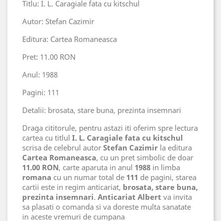
Titlu: I. L. Caragiale fata cu kitschul
Autor: Stefan Cazimir
Editura: Cartea Romaneasca
Pret: 11.00 RON
Anul: 1988
Pagini: 111
Detalii: brosata, stare buna, prezinta insemnari
Draga cititorule, pentru astazi iti oferim spre lectura
cartea cu titlul
I. L. Caragiale fata cu kitschul
scrisa de celebrul autor
Stefan Cazimir
la editura
Cartea Romaneasca
, cu un pret simbolic de doar
11.00 RON
, carte aparuta in anul
1988
in limba
romana
cu un numar total de
111
de pagini, starea
cartii este in regim anticariat,
brosata, stare buna,
prezinta insemnari
.
Anticariat Albert
va invita
sa plasati o comanda si va doreste multa sanatate
in aceste vremuri de cumpana