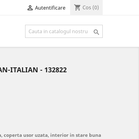
shopping_cart

Cos
(0)
Autentificare

N-ITALIAN - 132822
, coperta usor uzata, interior in stare buna