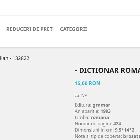
REDUCERI DE PRET
CATEGORII
lian - 132822
- DICTIONAR ROMA
15,00 RON
cu TVA
Editura:
gramar
An aparitie:
1993
Limba:
romana
Numar de pagini:
424
Dimensiuni in cm:
9.5*14*2
Note si tip de coperta:
brosata