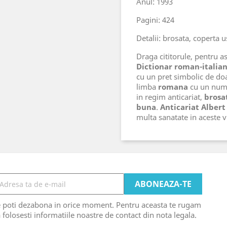
Anul: 1993
Pagini: 424
Detalii: brosata, coperta u
Draga cititorule, pentru ast
Dictionar roman-italia
cu un pret simbolic de do
limba
romana
cu un numa
in regim anticariat,
brosat
buna
.
Anticariat Albert
multa sanatate in aceste
e poti dezabona in orice moment. Pentru aceasta te rugam
 folosesti informatiile noastre de contact din nota legala.