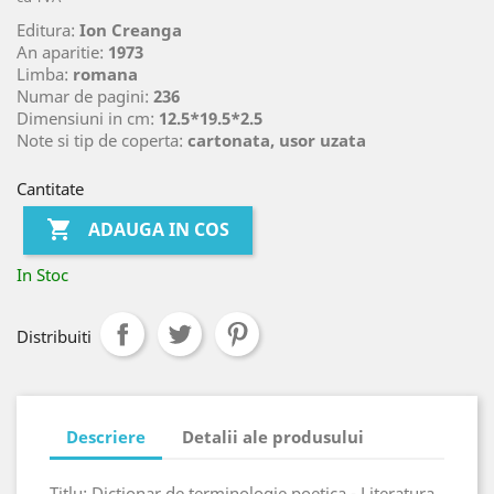
Editura:
Ion Creanga
An aparitie:
1973
Limba:
romana
Numar de pagini:
236
Dimensiuni in cm:
12.5*19.5*2.5
Note si tip de coperta:
cartonata, usor uzata
Cantitate

ADAUGA IN COS
In Stoc
Distribuiti
Descriere
Detalii ale produsului
Titlu: Dictionar de terminologie poetica - Literatura