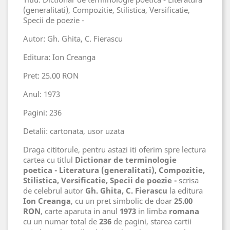
(generalitati), Compozitie, Stilistica, Versificatie,
Specii de poezie -
Autor: Gh. Ghita, C. Fierascu
Editura: Ion Creanga
Pret: 25.00 RON
Anul: 1973
Pagini: 236
Detalii: cartonata, usor uzata
Draga cititorule, pentru astazi iti oferim spre lectura
cartea cu titlul
Dictionar de terminologie
poetica - Literatura (generalitati), Compozitie,
Stilistica, Versificatie, Specii de poezie -
scrisa
de celebrul autor
Gh. Ghita, C. Fierascu
la editura
Ion Creanga
, cu un pret simbolic de doar
25.00
RON
, carte aparuta in anul
1973
in limba
romana
cu un numar total de
236
de pagini, starea cartii