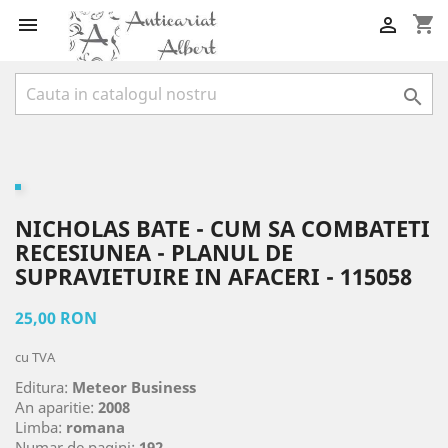
shopping_cart



NICHOLAS BATE - CUM SA COMBATETI
RECESIUNEA - PLANUL DE
SUPRAVIETUIRE IN AFACERI - 115058
25,00 RON
cu TVA
Editura:
Meteor Business
An aparitie:
2008
Limba:
romana
Numar de pagini:
192