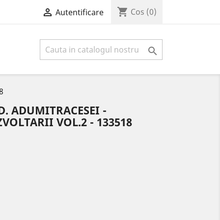
shopping_cart

Cos
(0)
Autentificare

8
.D. ADUMITRACESEI -
OLTARII VOL.2 - 133518