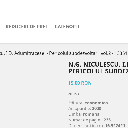
REDUCERI DE PRET
CATEGORII
u, I.D. Adumitracesei - Pericolul subdezvoltarii vol.2 - 13351
N.G. NICULESCU, I
PERICOLUL SUBDEZV
15,00 RON
cu TVA
Editura:
economica
An aparitie:
2000
Limba:
romana
Numar de pagini:
223
Dimensiuni in cm:
16.5*24*1