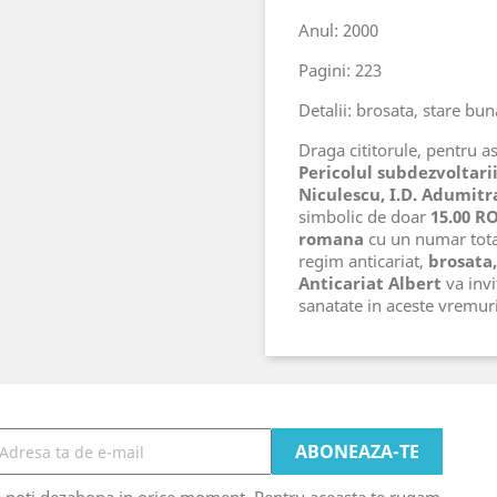
Anul: 2000
Pagini: 223
Detalii: brosata, stare bu
Draga cititorule, pentru ast
Pericolul subdezvoltarii
Niculescu, I.D. Adumitr
simbolic de doar
15.00 R
romana
cu un numar tot
regim anticariat,
brosata
Anticariat Albert
va invi
sanatate in aceste vremu