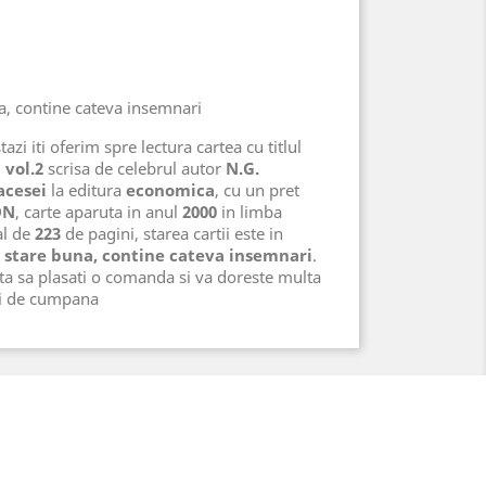
na, contine cateva insemnari
azi iti oferim spre lectura cartea cu titlul
 vol.2
scrisa de celebrul autor
N.G.
acesei
la editura
economica
, cu un pret
ON
, carte aparuta in anul
2000
in limba
al de
223
de pagini, starea cartii este in
, stare buna, contine cateva insemnari
.
ta sa plasati o comanda si va doreste multa
ri de cumpana