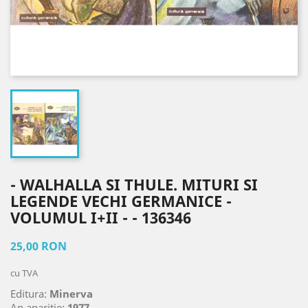
- WALHALLA SI THULE. MITURI SI
LEGENDE VECHI GERMANICE -
VOLUMUL I+II - - 136346
25,00 RON
cu TVA
Editura:
Minerva
An aparitie:
1977