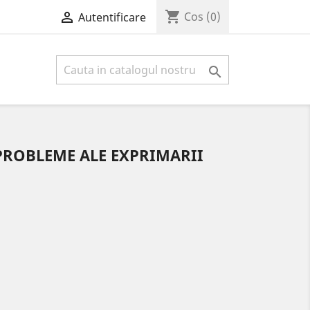
shopping_cart

Cos
(0)
Autentificare

PROBLEME ALE EXPRIMARII