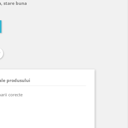
a, stare buna
 ale produsului
arii corecte