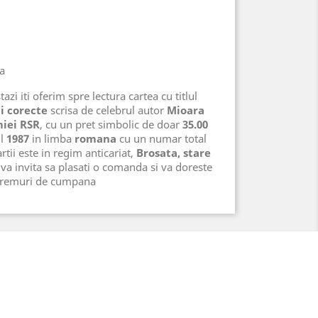
na
azi iti oferim spre lectura cartea cu titlul
i corecte
scrisa de celebrul autor
Mioara
iei RSR
, cu un pret simbolic de doar
35.00
ul
1987
in limba
romana
cu un numar total
rtii este in regim anticariat,
Brosata, stare
va invita sa plasati o comanda si va doreste
 vremuri de cumpana