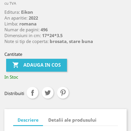
cu TVA
Editura:
Eikon
An aparitie:
2022
Limba:
romana
Numar de pagini:
496
Dimensiuni in cm:
17*24*3.5
Note si tip de coperta:
brosata, stare buna
Cantitate

ADAUGA IN COS
In Stoc
Distribuiti
Descriere
Detalii ale produsului