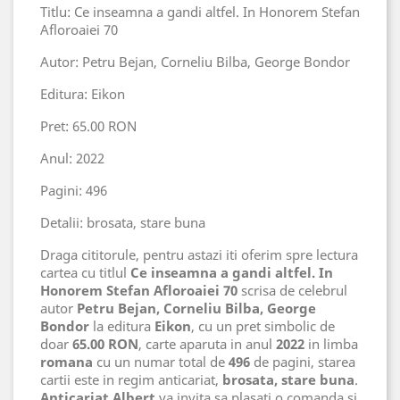
Titlu: Ce inseamna a gandi altfel. In Honorem Stefan
Afloroaiei 70
Autor: Petru Bejan, Corneliu Bilba, George Bondor
Editura: Eikon
Pret: 65.00 RON
Anul: 2022
Pagini: 496
Detalii: brosata, stare buna
Draga cititorule, pentru astazi iti oferim spre lectura
cartea cu titlul
Ce inseamna a gandi altfel. In
Honorem Stefan Afloroaiei 70
scrisa de celebrul
autor
Petru Bejan, Corneliu Bilba, George
Bondor
la editura
Eikon
, cu un pret simbolic de
doar
65.00 RON
, carte aparuta in anul
2022
in limba
romana
cu un numar total de
496
de pagini, starea
cartii este in regim anticariat,
brosata, stare buna
.
Anticariat Albert
va invita sa plasati o comanda si