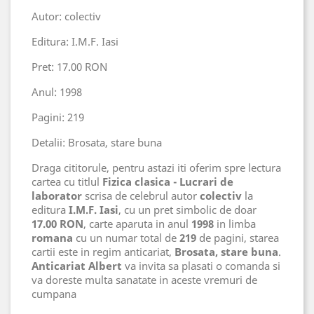
Autor: colectiv
Editura: I.M.F. Iasi
Pret: 17.00 RON
Anul: 1998
Pagini: 219
Detalii: Brosata, stare buna
Draga cititorule, pentru astazi iti oferim spre lectura
cartea cu titlul
Fizica clasica - Lucrari de
laborator
scrisa de celebrul autor
colectiv
la
editura
I.M.F. Iasi
, cu un pret simbolic de doar
17.00 RON
, carte aparuta in anul
1998
in limba
romana
cu un numar total de
219
de pagini, starea
cartii este in regim anticariat,
Brosata, stare buna
.
Anticariat Albert
va invita sa plasati o comanda si
va doreste multa sanatate in aceste vremuri de
cumpana