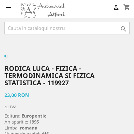
shopping_cart



RODICA LUCA - FIZICA -
TERMODINAMICA SI FIZICA
STATISTICA - 119927
23,00 RON
cu TVA
Editura:
Europontic
An aparitie:
1995
Limba:
romana
Numar de pagini:
416