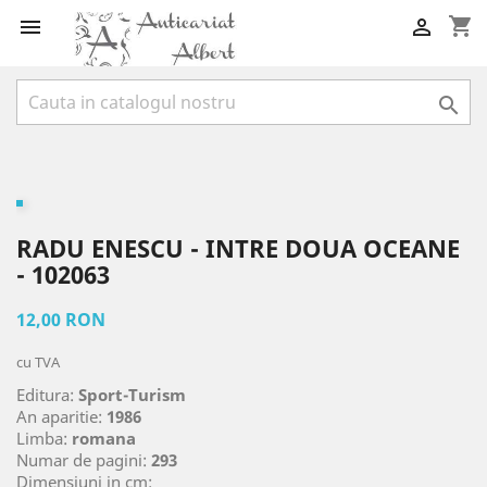
shopping_cart



RADU ENESCU - INTRE DOUA OCEANE
- 102063
12,00 RON
cu TVA
Editura:
Sport-Turism
An aparitie:
1986
Limba:
romana
Numar de pagini:
293
Dimensiuni in cm: