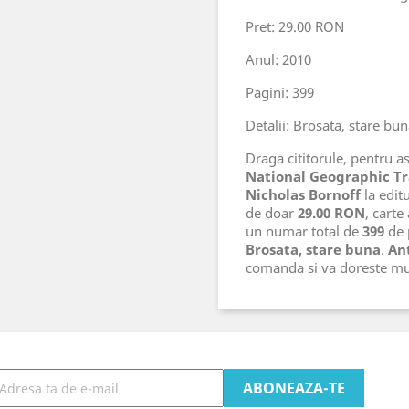
Pret: 29.00 RON
Anul: 2010
Pagini: 399
Detalii: Brosata, stare bu
Draga cititorule, pentru ast
National Geographic Tr
Nicholas Bornoff
la edit
de doar
29.00 RON
, carte
un numar total de
399
de p
Brosata, stare buna
.
Ant
comanda si va doreste mu