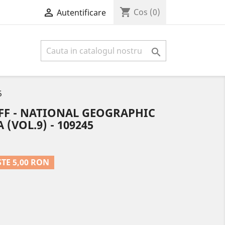
shopping_cart

Cos
(0)
Autentificare

5
F - NATIONAL GEOGRAPHIC
 (VOL.9) - 109245
TE 5,00 RON