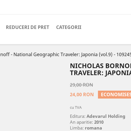
REDUCERI DE PRET
CATEGORII
noff - National Geographic Traveler: Japonia (vol.9) - 10924
NICHOLAS BORNOF
TRAVELER: JAPONIA
29,00 RON
24,00 RON
ECONOMISES
cu TVA
Editura:
Adevarul Holding
An aparitie:
2010
Limba:
romana