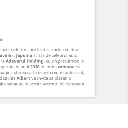
na
azi iti oferim spre lectura cartea cu titlul
aveler: Japonia
scrisa de celebrul autor
ura
Adevarul Holding
, cu un pret simbolic
 aparuta in anul
2010
in limba
romana
cu
agini, starea cartii este in regim anticariat,
icariat Albert
va invita sa plasati o
lta sanatate in aceste vremuri de cumpana