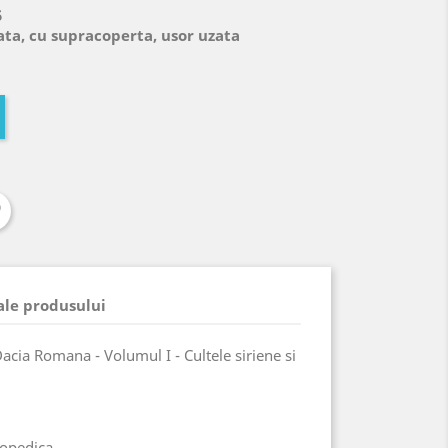
5
ata, cu supracoperta, usor uzata
 ale produsului
 Dacia Romana - Volumul I - Cultele siriene si
clopedica