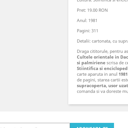
Pret: 19.00 RON
Anul: 1981
Pagini: 311
Detalii: cartonata, cu sup
Draga cititorule, pentru ast
Cultele orientale in Da
si palmiriene
scrisa de c
Stiintifica si encicloped
carte aparuta in anul
1981
de pagini, starea cartii es
supracoperta, usor uza
comanda si va doreste mu