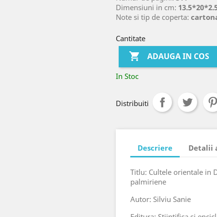
Dimensiuni in cm:
13.5*20*2.
Note si tip de coperta:
carton
Cantitate

ADAUGA IN COS
In Stoc
Distribuiti
Descriere
Detalii
Titlu: Cultele orientale in
palmiriene
Autor: Silviu Sanie
Editura: Stiintifica si enci