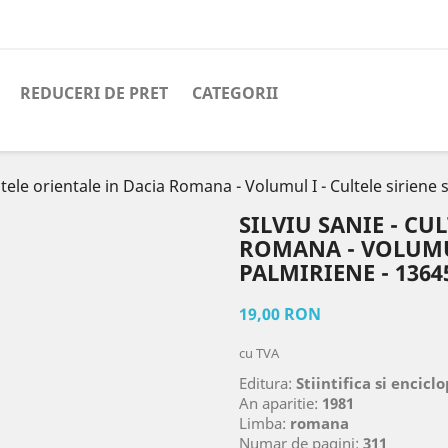
REDUCERI DE PRET
CATEGORII
ultele orientale in Dacia Romana - Volumul I - Cultele siriene 
SILVIU SANIE - CU
ROMANA - VOLUMUL
PALMIRIENE - 1364
19,00 RON
cu TVA
Editura:
Stiintifica si encicl
An aparitie:
1981
Limba:
romana
Numar de pagini:
311