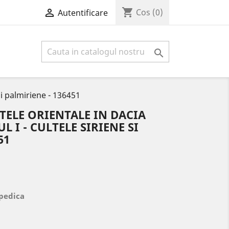
shopping_cart

Cos
(0)
Autentificare

si palmiriene - 136451
LTELE ORIENTALE IN DACIA
 I - CULTELE SIRIENE SI
51
opedica