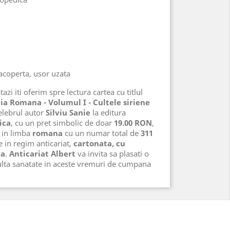
racoperta, usor uzata
azi iti oferim spre lectura cartea cu titlul
cia Romana - Volumul I - Cultele siriene
elebrul autor
Silviu Sanie
la editura
ica
, cu un pret simbolic de doar
19.00 RON
,
in limba
romana
cu un numar total de
311
te in regim anticariat,
cartonata, cu
ta
.
Anticariat Albert
va invita sa plasati o
lta sanatate in aceste vremuri de cumpana