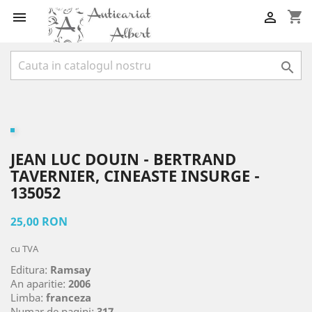
shopping_cart



JEAN LUC DOUIN - BERTRAND
TAVERNIER, CINEASTE INSURGE -
135052
25,00 RON
cu TVA
Editura:
Ramsay
An aparitie:
2006
Limba:
franceza
Numar de pagini:
317