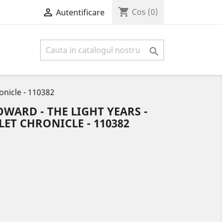
shopping_cart

Cos
(0)
Autentificare

ronicle - 110382
OWARD - THE LIGHT YEARS -
LET CHRONICLE - 110382