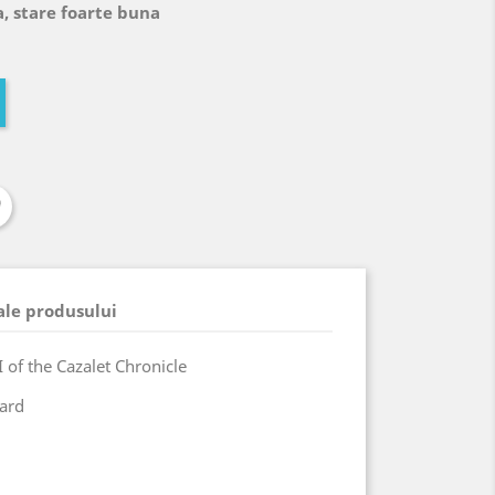
, stare foarte buna
 ale produsului
.I of the Cazalet Chronicle
ward