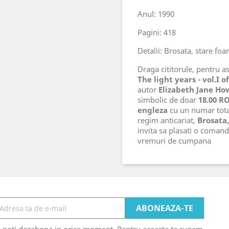
Anul: 1990
Pagini: 418
Detalii: Brosata, stare foa
Draga cititorule, pentru ast
The light years - vol.I 
autor
Elizabeth Jane Ho
simbolic de doar
18.00 R
engleza
cu un numar tot
regim anticariat,
Brosata,
invita sa plasati o comand
vremuri de cumpana