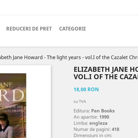
REDUCERI DE PRET
CATEGORII
abeth Jane Howard - The light years - vol.I of the Cazalet Ch
ELIZABETH JANE H
VOL.I OF THE CAZA
18,00 RON
cu TVA
Editura:
Pan Books
An aparitie:
1990
Limba:
engleza
Numar de pagini:
418
Dimensiuni in cm: