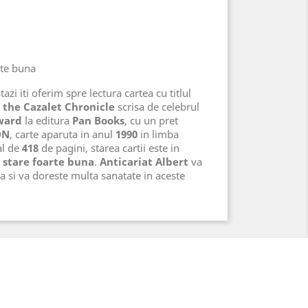
rte buna
azi iti oferim spre lectura cartea cu titlul
of the Cazalet Chronicle
scrisa de celebrul
ward
la editura
Pan Books
, cu un pret
ON
, carte aparuta in anul
1990
in limba
al de
418
de pagini, starea cartii este in
 stare foarte buna
.
Anticariat Albert
va
a si va doreste multa sanatate in aceste