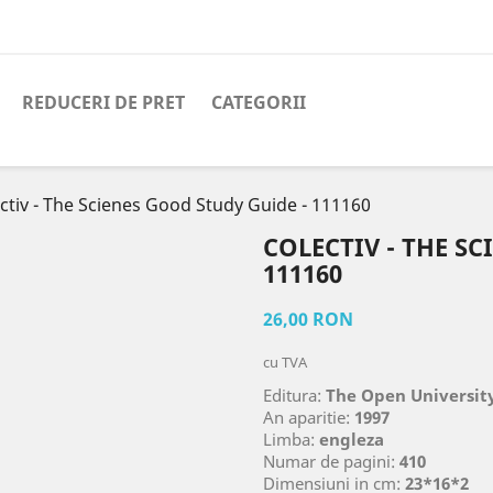
REDUCERI DE PRET
CATEGORII
ctiv - The Scienes Good Study Guide - 111160
COLECTIV - THE S
111160
26,00 RON
cu TVA
Editura:
The Open Universit
An aparitie:
1997
Limba:
engleza
Numar de pagini:
410
Dimensiuni in cm:
23*16*2