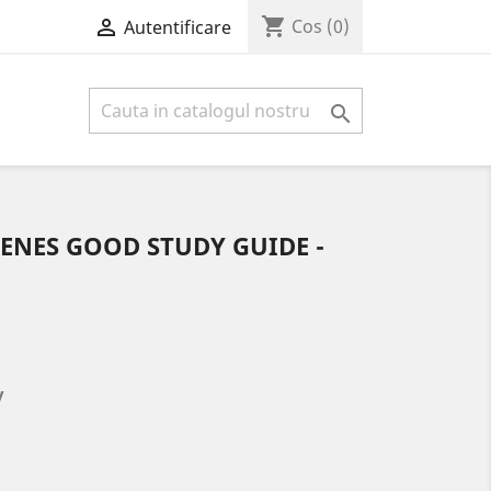
shopping_cart

Cos
(0)
Autentificare

CIENES GOOD STUDY GUIDE -
y