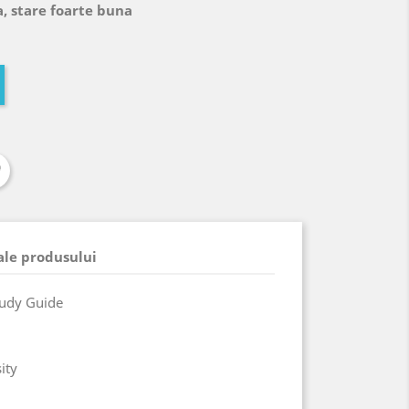
, stare foarte buna
 ale produsului
tudy Guide
ity