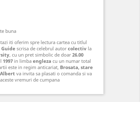
rte buna
azi iti oferim spre lectura cartea cu titlul
y Guide
scrisa de celebrul autor
colectiv
la
sity
, cu un pret simbolic de doar
26.00
ul
1997
in limba
engleza
cu un numar total
rtii este in regim anticariat,
Brosata, stare
 Albert
va invita sa plasati o comanda si va
n aceste vremuri de cumpana