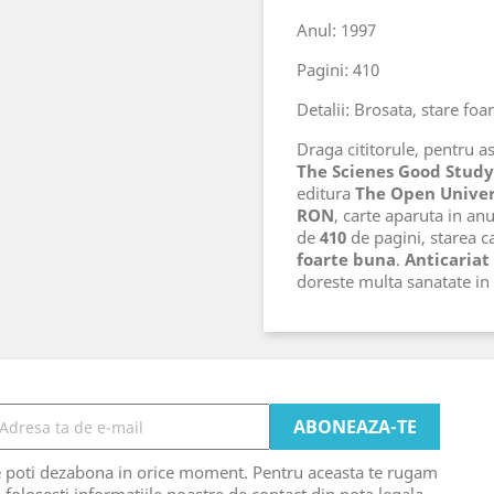
Anul: 1997
Pagini: 410
Detalii: Brosata, stare foa
Draga cititorule, pentru ast
The Scienes Good Stud
editura
The Open Univer
RON
, carte aparuta in an
de
410
de pagini, starea ca
foarte buna
.
Anticariat
doreste multa sanatate i
e poti dezabona in orice moment. Pentru aceasta te rugam