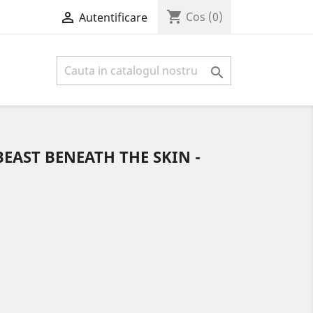
shopping_cart

Cos
(0)
Autentificare

EAST BENEATH THE SKIN -