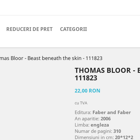
REDUCERI DE PRET
CATEGORII
mas Bloor - Beast beneath the skin - 111823
THOMAS BLOOR - B
111823
22,00 RON
cu TVA
Editura:
Faber and Faber
An aparitie:
2006
Limba:
engleza
Numar de pagini:
310
Dimensiuni in cm:
20*12*2