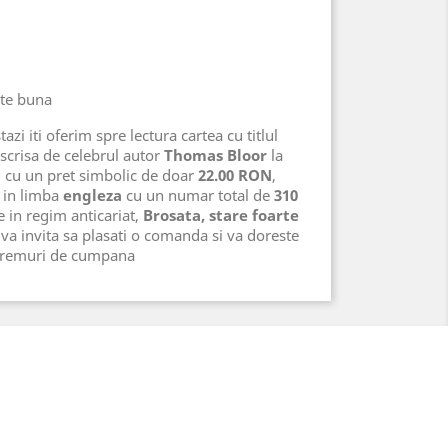
rte buna
azi iti oferim spre lectura cartea cu titlul
scrisa de celebrul autor
Thomas Bloor
la
, cu un pret simbolic de doar
22.00 RON
,
in limba
engleza
cu un numar total de
310
te in regim anticariat,
Brosata, stare foarte
va invita sa plasati o comanda si va doreste
 vremuri de cumpana