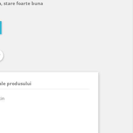
, stare foarte buna
 ale produsului
kin