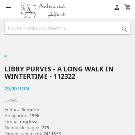
shopping_cart



LIBBY PURVES - A LONG WALK IN
WINTERTIME - 112322
29,00 RON
cu TVA
Editura:
Sceptre
An aparitie:
1996
Limba:
engleza
Numar de pagini:
275
Dimensiuni in cm:
24*16*3