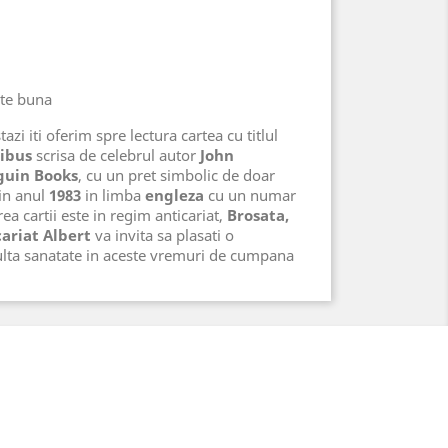
rte buna
azi iti oferim spre lectura cartea cu titlul
ibus
scrisa de celebrul autor
John
guin Books
, cu un pret simbolic de doar
 in anul
1983
in limba
engleza
cu un numar
ea cartii este in regim anticariat,
Brosata,
ariat Albert
va invita sa plasati o
lta sanatate in aceste vremuri de cumpana