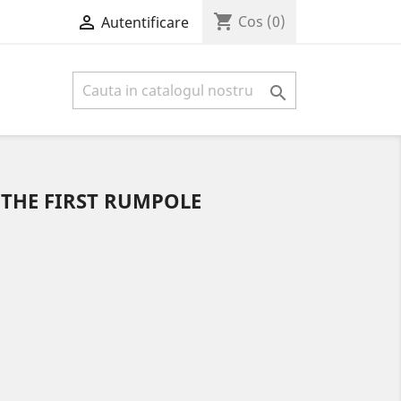
shopping_cart

Cos
(0)
Autentificare

 THE FIRST RUMPOLE