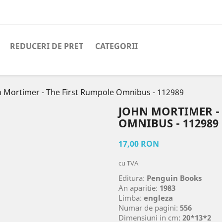
REDUCERI DE PRET
CATEGORII
n Mortimer - The First Rumpole Omnibus - 112989
JOHN MORTIMER -
OMNIBUS - 112989
17,00 RON
cu TVA
Editura:
Penguin Books
An aparitie:
1983
Limba:
engleza
Numar de pagini:
556
Dimensiuni in cm:
20*13*2