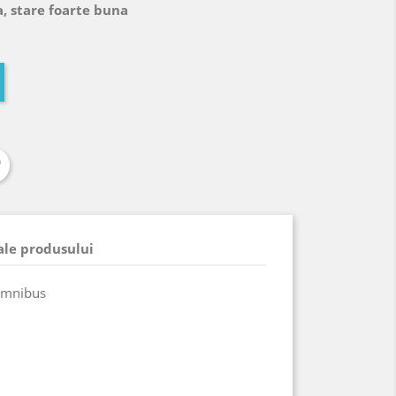
, stare foarte buna
 ale produsului
 Omnibus