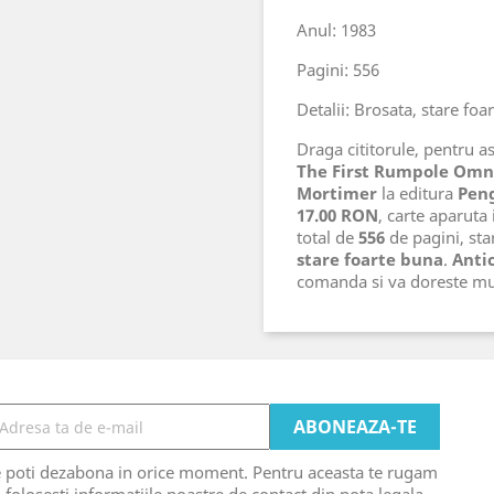
Anul: 1983
Pagini: 556
Detalii: Brosata, stare foa
Draga cititorule, pentru ast
The First Rumpole Omn
Mortimer
la editura
Pen
17.00 RON
, carte aparuta
total de
556
de pagini, star
stare foarte buna
.
Antic
comanda si va doreste mu
e poti dezabona in orice moment. Pentru aceasta te rugam