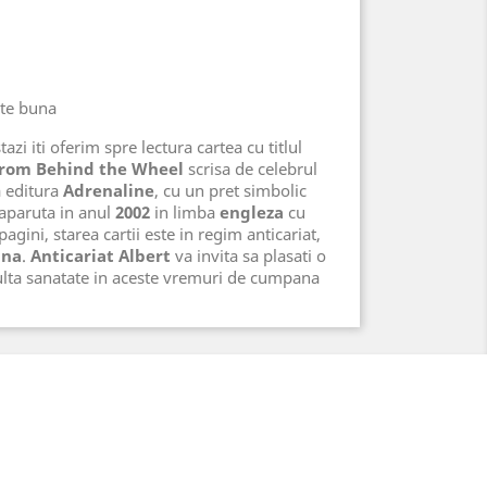
rte buna
azi iti oferim spre lectura cartea cu titlul
 from Behind the Wheel
scrisa de celebrul
 editura
Adrenaline
, cu un pret simbolic
 aparuta in anul
2002
in limba
engleza
cu
agini, starea cartii este in regim anticariat,
una
.
Anticariat Albert
va invita sa plasati o
lta sanatate in aceste vremuri de cumpana