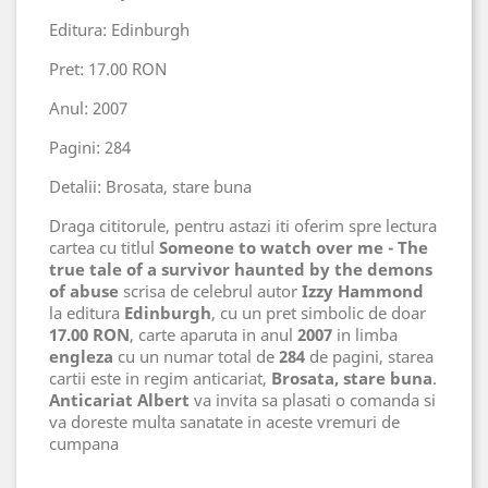
Editura: Edinburgh
Pret: 17.00 RON
Anul: 2007
Pagini: 284
Detalii: Brosata, stare buna
Draga cititorule, pentru astazi iti oferim spre lectura
cartea cu titlul
Someone to watch over me - The
true tale of a survivor haunted by the demons
of abuse
scrisa de celebrul autor
Izzy Hammond
la editura
Edinburgh
, cu un pret simbolic de doar
17.00 RON
, carte aparuta in anul
2007
in limba
engleza
cu un numar total de
284
de pagini, starea
cartii este in regim anticariat,
Brosata, stare buna
.
Anticariat Albert
va invita sa plasati o comanda si
va doreste multa sanatate in aceste vremuri de
cumpana