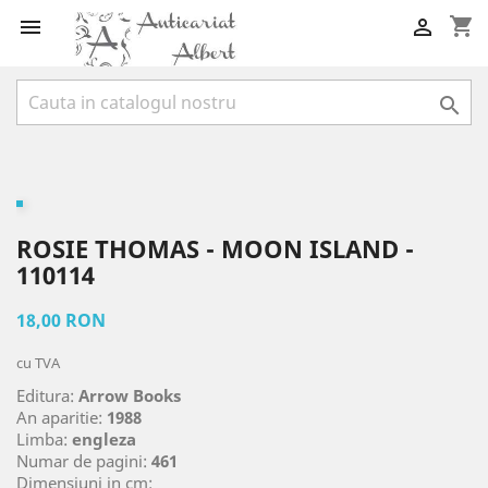
shopping_cart



ROSIE THOMAS - MOON ISLAND -
110114
18,00 RON
cu TVA
Editura:
Arrow Books
An aparitie:
1988
Limba:
engleza
Numar de pagini:
461
Dimensiuni in cm: