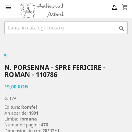
shopping_cart



N. PORSENNA - SPRE FERICIRE -
ROMAN - 110786
19,00 RON
cu TVA
Editura:
Romfel
An aparitie:
1991
Limba:
romana
Numar de pagini:
476
Dimensiuni in cm:
20*12*1